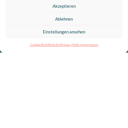
Akzeptieren
Ablehnen
Einstellungen ansehen
Cookie Richtlinie EU
Privacy Policy
Impressum
ABOUT
US
.
Each person on the informotional team has their
individual way of accessing new knowledge. From